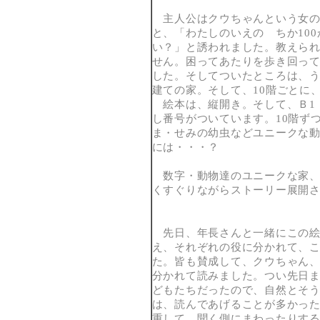
主人公はクウちゃんという女の
と、「わたしのいえの ちか10
い？」と誘われました。教えら
せん。困ってあたりを歩き回っ
した。そしてついたところは、う
建ての家。そして、10階ごと
絵本は、縦開き。そして、Ｂ1（地
し番号がついています。10階ず
ま・せみの幼虫などユニークな動
には・・・？
数字・動物達のユニークな家、
くすぐりながらストーリー展開
先日、年長さんと一緒にこの絵
え、それぞれの役に分かれて、
た。皆も賛成して、クウちゃん
分かれて読みました。つい先日
どもたちだったので、自然とそ
は、読んであげることが多かっ
重して、聞く側にまわったりす