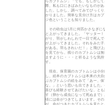
らカブトムシ」「でも、もしかして
際、私も口にきばみたいなものがあ
した。しかし、調べてみてびっくり
かりました。簡単な見分け方はカブ
ジ色ということも知りました。
その幼虫は5月に何匹かさなぎにな
と上がってきました。「ヤッター！
がり、羽がしわしわで一日で死んで
が上がってきました。それをみた子
がある。羽もきれいだ！」と飛び上
を見てから、残りのカブトムシは無
ますように・・・と祈るような気持
す。
現在、保育園のカブトムシは小分
し、絵本のカブトムシは本来の大自
ぶカブトムシの絵をみて「あー、保
な。」という思いも出てきました。
喜びも経験させてあげたいな、とも
す（卵から成虫になって死ぬまで）
頃には命がつきてしまいます。その
が、命がつきたカブトムシを見たと