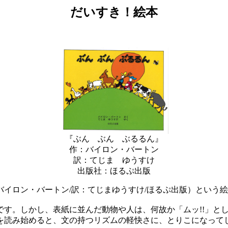
だいすき！絵本
『ぶん ぶん ぶるるん』
作：バイロン・バートン
訳：てじま ゆうすけ
出版社：ほるぷ出版
イロン・バートン/訳：てじまゆうすけ/ほるぷ出版）という
です。しかし、表紙に並んだ動物や人は、何故か「ムッ!!」と
を読み始めると、文の持つリズムの軽快さに、とりこになって