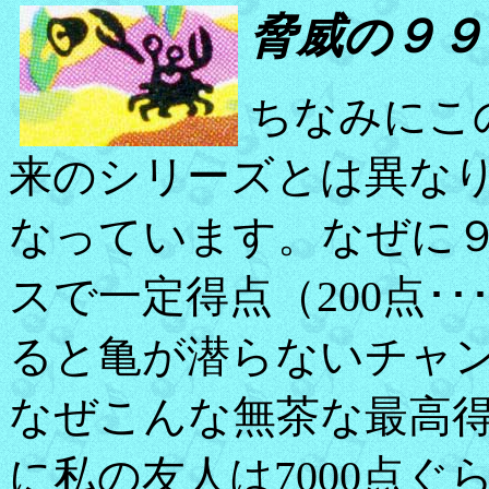
脅威の９９
ちなみにこ
来のシリーズとは異な
なっています。なぜに
スで一定得点（200点･･･5
ると亀が潜らないチャ
なぜこんな無茶な最高
に私の友人は7000点