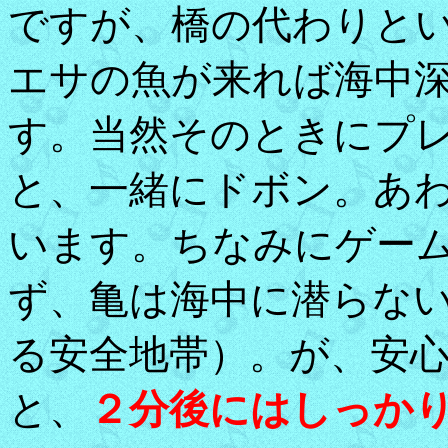
ですが、橋の代わりと
エサの魚が来れば海中
す。当然そのときにプ
と、一緒にドボン。あ
います。ちなみにゲー
ず、亀は海中に潜らな
る安全地帯）。が、安
と、
２分後にはしっか