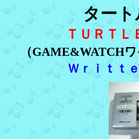
タート
ＴＵＲＴＬ
（GAME&WATC
Ｗｒｉｔｔ