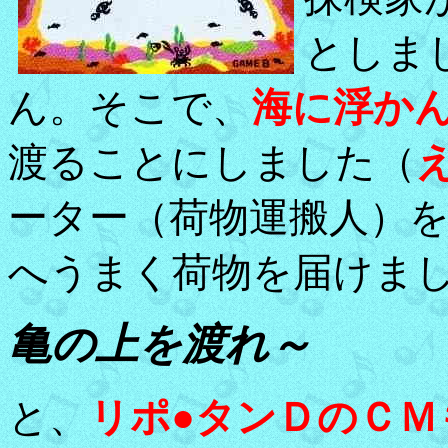
としま
ん。そこで、
海に浮か
渡ることにしました（
ーター（荷物運搬人）
へうまく荷物を届けま
亀の上を渡れ～
と、
リポ●タンＤのＣＭ