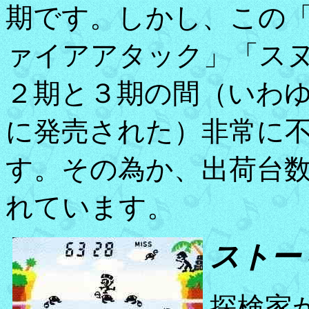
期です。しかし、この
ァイアアタック」「ス
２期と３期の間（いわ
に発売された）非常に
す。その為か、出荷台
れています。
ストー
探検家