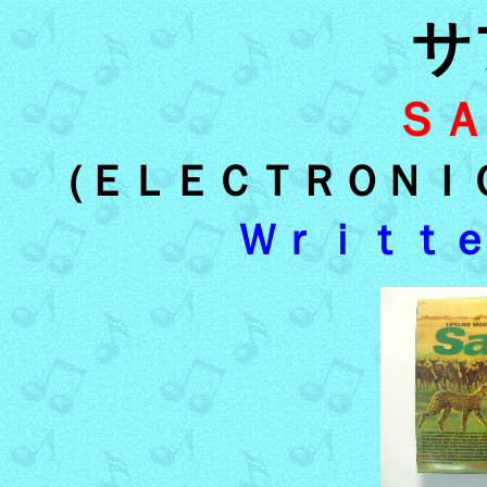
サ
ＳＡ
（ＥＬＥＣＴＲＯＮＩ
Ｗｒｉｔｔ