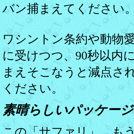
バン捕まえてください
ワシントン条約や動物
に受けつつ、90秒以内
まえそこなうと減点さ
ください。
素晴らしいパッケージ
この「サファリ」、も