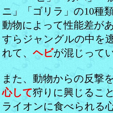
ニ」「ゴリラ」の10種
動物によって性能差が
すらジャングルの中を
れて、
ヘビ
が混じって
また、動物からの反撃
心して
狩りに興じるこ
ライオンに食べられる