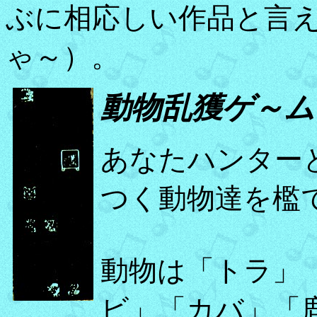
ぶに相応しい作品と言
ゃ～）。
動物乱獲ゲ～ム
あなたハンター
つく動物達を檻
動物は「トラ」
ビ」「カバ」「