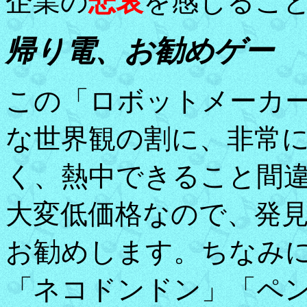
企業の
悲哀
を感じるこ
帰り電、お勧めゲー
この「ロボットメーカ
な世界観の割に、非常
く、熱中できること間
大変低価格なので、発
お勧めします。ちなみ
「ネコドンドン」「ペ