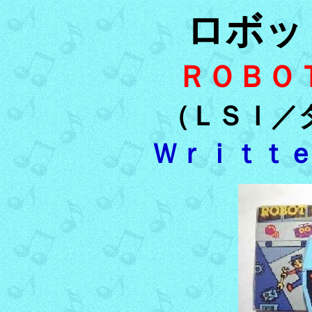
ロボッ
ＲＯＢＯ
（ＬＳＩ／
Ｗｒｉｔｔ