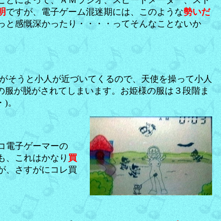
ことによって、ＡＭラジオ、スピードメーター、スト
明
ですが、電子ゲーム混迷期には、このような
勢いだ
っと感慨深かったり・・・・ってそんなことないか
脱がそうと小人が近づいてくるので、天使を操って小人
の服が脱がされてしまいます。お姫様の服は３段階ま
)。
コ電子ゲーマーの
も、これはかなり
買
が、さすがにコレ買