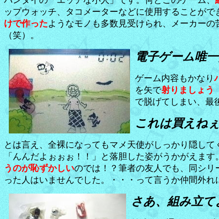
バンダイの「エッチな小人」です。何とこのゲーム、
ップウォッチ、タコメーターなどに使用することがで
けで作った
ようなモノも多数見受けられ、メーカーの
（笑）。
電子ゲーム唯一
ゲーム内容もかなり
を矢で
射りましょう
で脱げてしまい、最
これは買えね
とは言え、全裸になってもマメ天使がしっかり隠して
「んんだよぉぉぉ！！」と落胆した姿がうかがえます
うのが恥ずかしい
のでは！？筆者の友人でも、同シリ
った人はいませんでした。・・・って言うか仲間外れ
さあ、組み立て