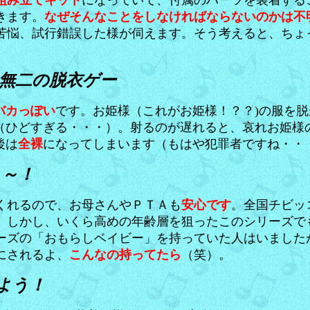
組み立てキット
になっていて、付属のパーツを装着する
きます。
なぜそんなことをしなければならないのかは不
苦悩、試行錯誤した様が伺えます。そう考えると、ちょ
無二の脱衣ゲー
バカっぽい
です。お姫様（これがお姫様！？？)の服を
（ひどすぎる・・・）。射るのが遅れると、哀れお姫様
後は
全裸
になってしまいます（もはや犯罪者ですね・・・
ぇ～！
くれるので、お母さんやＰＴＡも
安心です
。全国チビッ
。しかし、いくら高めの年齢層を狙ったこのシリーズで
ーズの「おもらしベイビー」を持っていた人はいました
にされるよ、
こんなの持ってたら
（笑）。
よう！