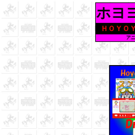
ホヨ
ＨＯＹＯ
ア