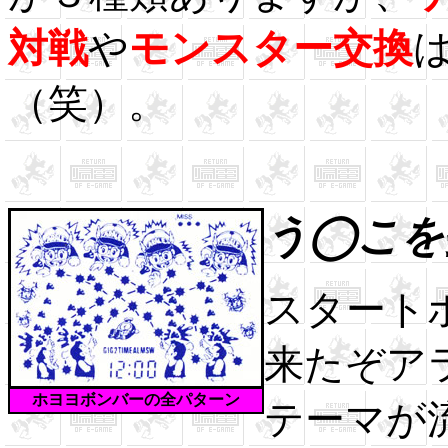
対戦
や
モンスター交換
（笑）。
う◯こを
スタート
来たぞア
ホヨヨボンバーの全パターン
テーマが