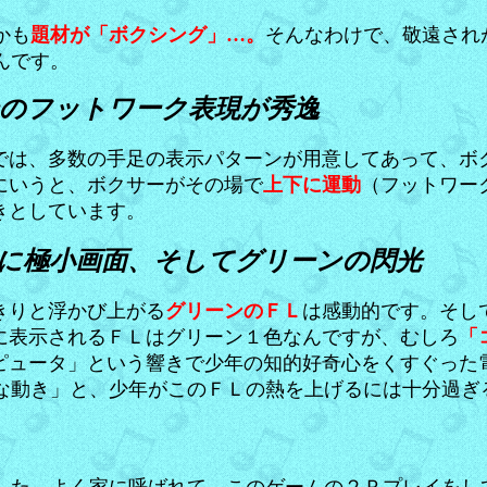
かも
題材が「ボクシング」…。
そんなわけで、敬遠され
んです。
のフットワーク表現が秀逸
では、多数の手足の表示パターンが用意してあって、ボ
にいうと、ボクサーがその場で
上下に運動
（フットワー
きとしています。
に極小画面、そしてグリーンの閃光
きりと浮かび上がる
グリーンのＦＬ
は感動的です。そし
に表示されるＦＬはグリーン１色なんですが、むしろ
「
ピュータ」という響きで少年の知的好奇心をくすぐった
な動き」と、少年がこのＦＬの熱を上げるには十分過ぎ