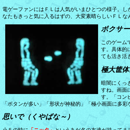
電ゲーファンにはＦＬは人気がいまひとつの様子。し
なたもきっと気に入るはずの、大変素晴らしいＦＬな
ボクサー
このゲーム
す。具体的
ても活き活
極大筐体
暗闇にくっ
すね。画面
す。「コン
「ボタンが多い」「形状が神秘的」「極小画面に多彩
思いで（くやばな～）