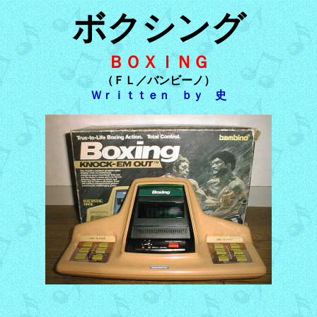
ボクシング
ＢＯＸＩＮＧ
（ＦＬ／バンビーノ）
Ｗｒｉｔｔｅｎ ｂｙ 史