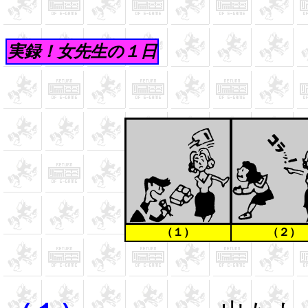
実録！女先生の１日
（１）
（２）