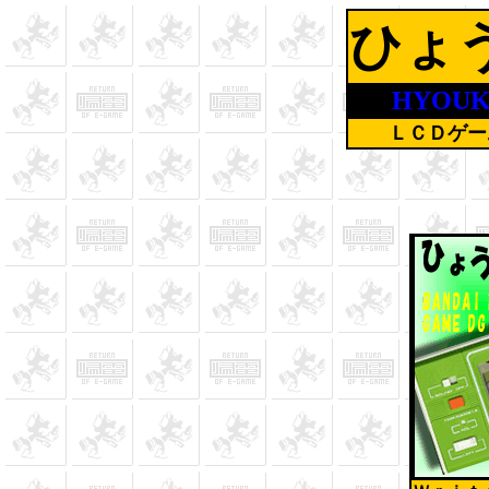
ひょ
HYOUK
ＬＣＤゲー