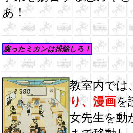
あ！
腐ったミカンは排除しろ！
教室内では
り、漫画
を
女先生を動