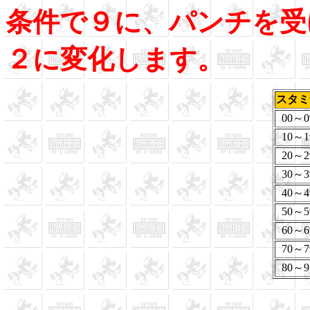
条件で９に、パンチを受
２に変化します。
スタミ
00～0
10～1
20～2
30～3
40～4
50～5
60～6
70～7
80～9