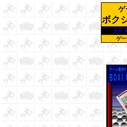
ゲ
ボク
ＢＯＸ
ゲー