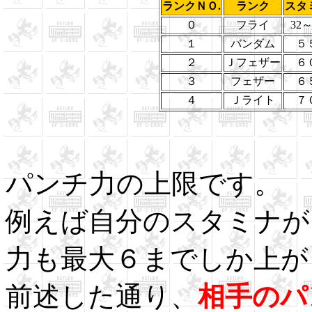
ランクＮＯ.
ランク
スタ
０
フライ
32～
１
バンダム
５
２
Ｊフェザー
６
３
フェザー
６
４
Ｊライト
７
パンチ力の上限です。
例えば自分のスタミナが
力も最大６までしか上が
前述した通り、
相手のパ