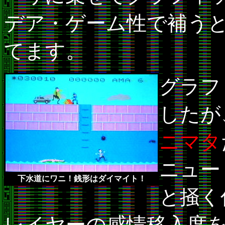
デア・ゲーム性で補う
てます。
グラフ
したが
ニマタ
ニュー
下水道にワニ！銭形はダイマイト！
と掻く
レイヤーの感情移入度