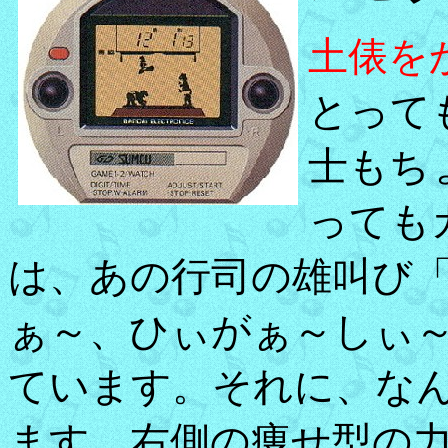
土俵を
とって
士もち
っても
は、あの行司の雄叫び「
ぁ～、ひぃがぁ～しぃ～
ています。それに、な
ます。右側の痩せ型の