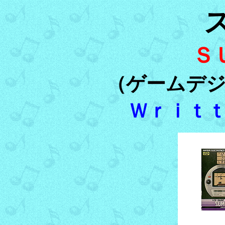
Ｓ
（ゲームデ
Ｗｒｉｔ