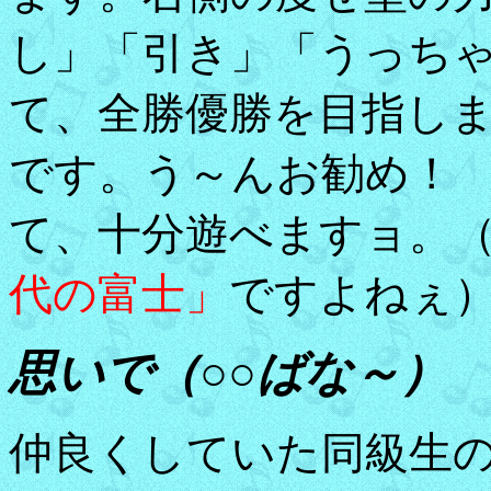
し」「引き」「うっちゃ
て、全勝優勝を目指し
です。う～んお勧め！
て、十分遊べますョ。
代の富士」
ですよねぇ
思いで（○○ばな～）
仲良くしていた同級生