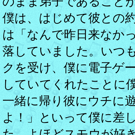
のまま弟子であること
僕は、はじめて彼との
は「なんで昨日来なか
落していました。いつ
クを受け、僕に電子ゲ
していてくれたことに
一緒に帰り彼にウチに
よ！」といって僕に差
た。よほどスモウが好