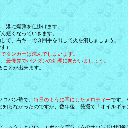
れ、港に爆弾を仕掛けます。
どん短くなっていきます。
動して、右キーで３回手を出して火を消しましょう。
です）
発でタンカーは沈んでしまいます。
も、
最優先でバクダンの処理に向かいましょう。
ることが出来ます。
ソロバン塾で、
毎日のように耳にしたメロディー
です。
と知らなかったのですが、数年後、発掘で「オイルギャ
パニック」といい、エポックデジコムのサウンドは印象