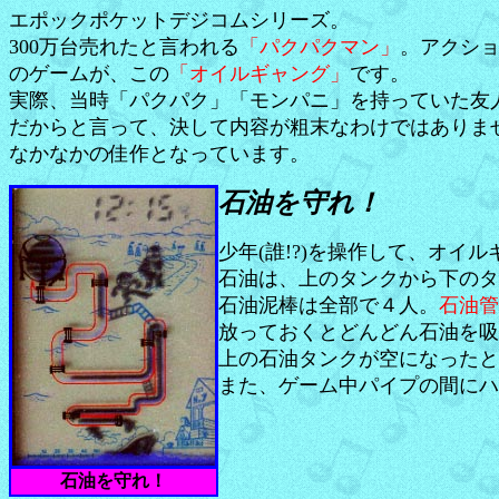
エポックポケットデジコムシリーズ。
300万台売れたと言われる
「パクパクマン」
。アクシ
のゲームが、この
「オイルギャング」
です。
実際、当時「パクパク」「モンパニ」を持っていた友
だからと言って、決して内容が粗末なわけではありま
なかなかの佳作となっています。
石油を守れ！
少年(誰!?)を操作して、オイ
石油は、上のタンクから下のタ
石油泥棒は全部で４人。
石油管
放っておくとどんどん石油を吸
上の石油タンクが空になったと
また、ゲーム中パイプの間にハ
石油を守れ！