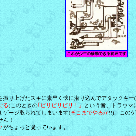
これが少年の移動できる範囲です
を振り上げたスキに素早く懐に潜り込んでアタックキー(
なる
(このときの
｢ビリビリビリ！」
という音、トラウマに
１ゲージ取られてしまいます(
そこまでやるか
!!)。こ
せん！
ク
がちょっと凝っています。