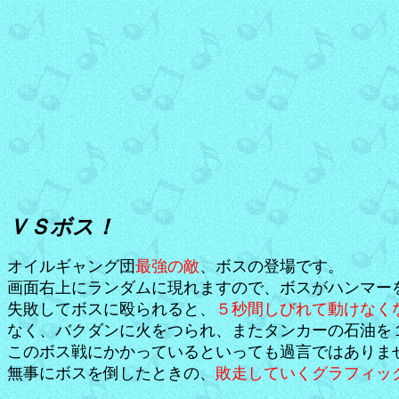
ＶＳボス！
オイルギャング団
最強の敵
、ボスの登場です。
画面右上にランダムに現れますので、ボスがハンマー
失敗してボスに殴られると、
５秒間しびれて動けなく
なく、バクダンに火をつられ、またタンカーの石油を
このボス戦にかかっているといっても過言ではありま
無事にボスを倒したときの、
敗走していくグラフィッ