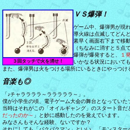
ＶＳ爆弾！
ゲーム中、爆弾男が現
導火線は点滅してどん
素早く画面右下まで移
（ちなみに消すと５点
爆弾が爆発すると、
１
３回タッチで火を消せ！
いかなる状況において
また、爆弾男は火をつける場所にいるときにやっつけ
音楽も◎
「♪チャララララ～ラララララ～」。
僕が小学生の頃、電子ゲーム大会の舞台となっていた
当時はそれがこの「オイルギャング」のスタート音だ
だったのか～
」と妙に感動したのを覚えています。
みなさんもそんな経験、ないですか？
それにしても「パクパクマン」といい、「モンスター