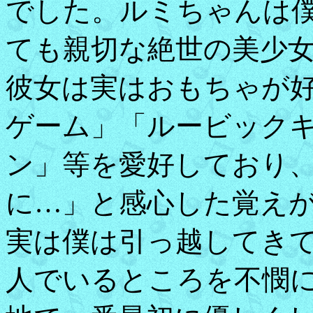
でした。ルミちゃんは
ても親切な絶世の美少
彼女は実はおもちゃが
ゲーム」「ルービック
ン」等を愛好しており
に…」と感心した覚え
実は僕は引っ越してき
人でいるところを不憫