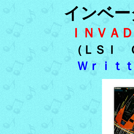
インベー
ＩＮＶＡＤ
（ＬＳＩ 
Ｗｒｉｔ