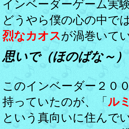
インベーダーゲーム実
どうやら僕の心の中で
烈なカオス
が渦巻いて
思いで（ほのばな～）
このインベーダー２０
持っていたのが、「
ル
という真向いに住んで