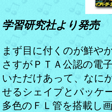
学習研究社より発売
まず目に付くのが鮮や
さすがＰＴＡ公認の電
いただけあって、なに
せるシェイプとパッケ
多色のＦＬ管を搭載し