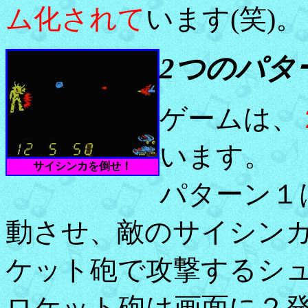
ム化されて
います(笑)。
2つのパタ
ゲームは、
います。
サイシンカを倒せ！
パターン１
動させ、敵のサイシン
ケット砲で攻撃するシ
ロケット砲は画面に２