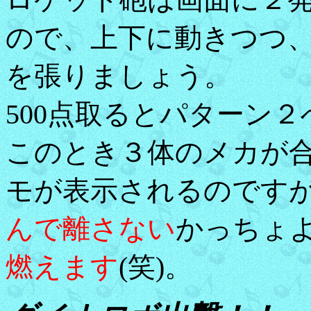
ので、上下に動きつつ
を張りましょう。
500点取るとパターン２
このとき３体のメカが
モが表示されるのです
んで離さない
かっちょ
燃えます
(笑)。