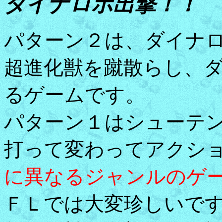
ダイナロボ出撃！！
パターン２は、ダイナ
超進化獣を蹴散らし、
るゲームです。
パターン１はシューテ
打って変わってアクシ
に異なるジャンルのゲ
ＦＬでは大変珍しいで