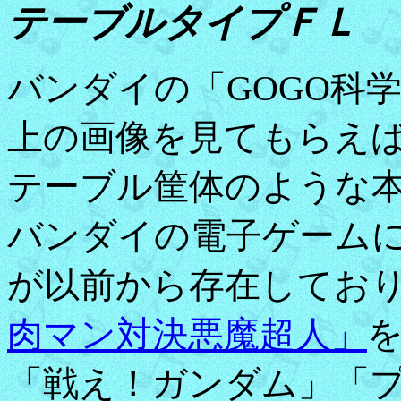
テーブルタイプＦＬ
バンダイの「GOGO科
上の画像を見てもらえ
テーブル筐体のような
バンダイの電子ゲーム
が以前から存在しており
肉マン対決悪魔超人」
「戦え！ガンダム」
「