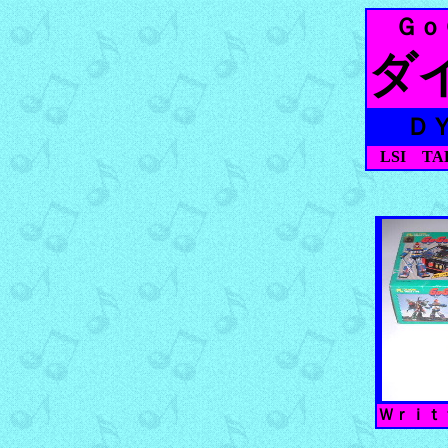
Ｇｏ
ダ
Ｄ
LSI T
Ｗｒｉｔ