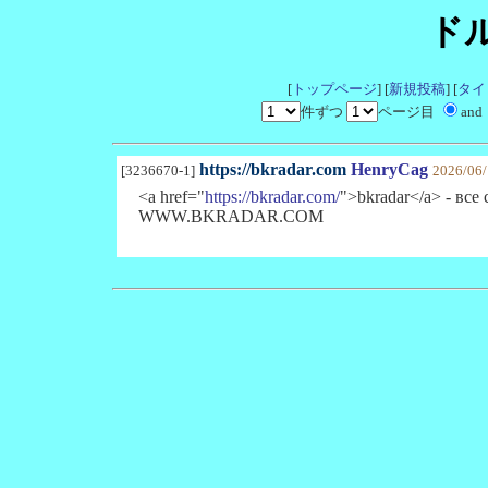
ド
[
トップページ
] [
新規投稿
] [
タイ
件ずつ
ページ目
and
https://bkradar.com
HenryCag
[3236670-1]
2026/06
<a href="
https://bkradar.com/
">bkradar</a> - вс
WWW.BKRADAR.COM