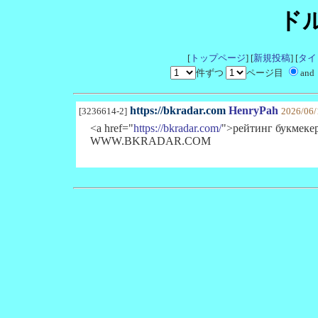
ド
[
トップページ
] [
新規投稿
] [
タイ
件ずつ
ページ目
and
https://bkradar.com
HenryPah
[3236614-2]
2026/06/
<a href="
https://bkradar.com/
">рейтинг букмекер
WWW.BKRADAR.COM