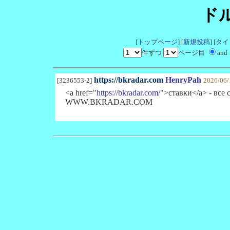
ド
[
トップページ
] [
新規投稿
] [
タイ
件ずつ
ページ目
and
https://bkradar.com
HenryPah
[3236553-2]
2026/06/
<a href="
https://bkradar.com/
">ставки</a> - все
WWW.BKRADAR.COM