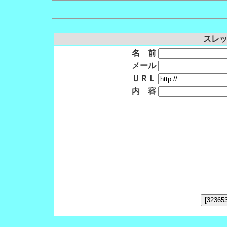
スレッド
名 前
メール
ＵＲＬ
内 容