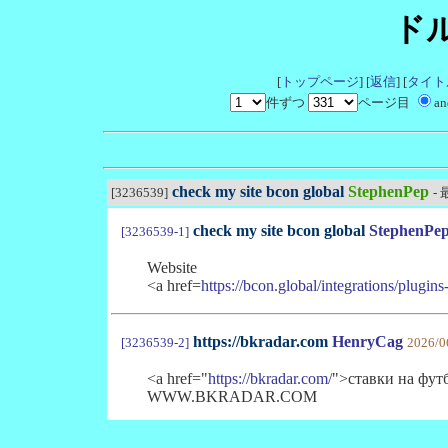
ド
[
トップページ
] [
返信
] [
タイト
件ずつ
ページ目
a
check my site bcon global
StephenPep
[3236539]
-
check my site bcon global
StephenPe
[3236539-1]
Website
<a href=
https://bcon.global/integrations/plug
https://bkradar.com
HenryCag
[3236539-2]
2026/0
<a href="
https://bkradar.com/
">ставки на фут
WWW.BKRADAR.COM