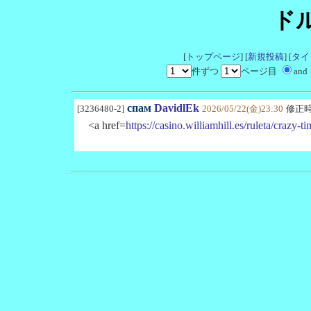
ド
[
トップページ
] [
新規投稿
] [
タイ
件ずつ
ページ目
and
спам
DavidlEk
[3236480-2]
2026/05/22(金)23:30
修正
<a href=
https://casino.williamhill.es/ruleta/crazy-t