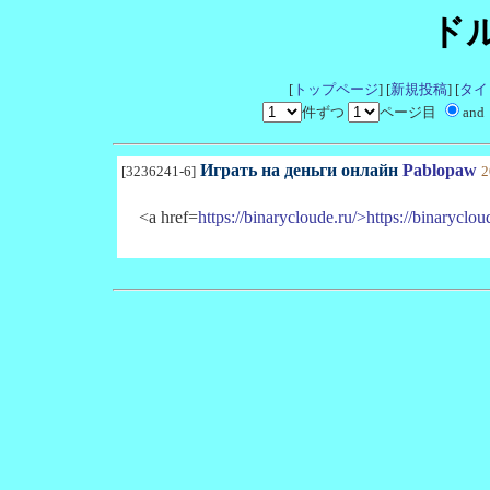
ド
[
トップページ
] [
新規投稿
] [
タイ
件ずつ
ページ目
and
Играть на деньги онлайн
Pablopaw
[3236241-6]
2
<a href=
https://binarycloude.ru/>https://binaryclou