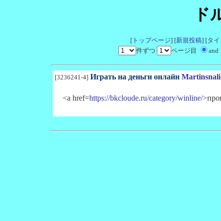
ド
[
トップページ
] [
新規投稿
] [
タイ
件ずつ
ページ目
and
Играть на деньги онлайн
Martinsnali
[3236241-4]
<a href=
https://bkcloude.ru/category/winline/>
про