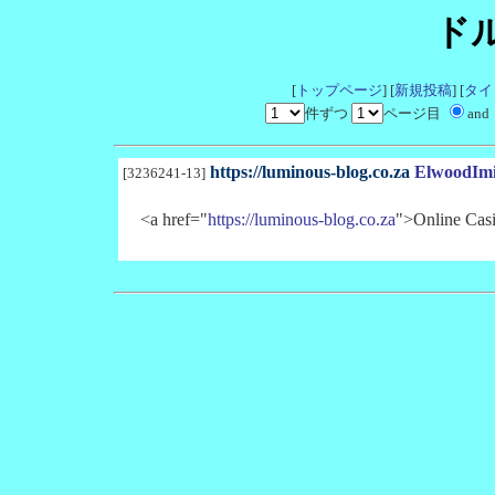
ド
[
トップページ
] [
新規投稿
] [
タイ
件ずつ
ページ目
and
https://luminous-blog.co.za
ElwoodIm
[3236241-13]
<a href="
https://luminous-blog.co.za
">Online Casi