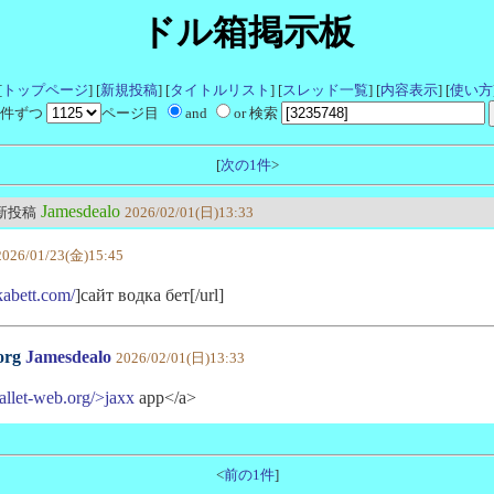
ドル箱掲示板
[
トップページ
] [
新規投稿
] [
タイトルリスト
] [
スレッド一覧
] [
内容表示
] [
使い方
件ずつ
ページ目
and
or 検索
[
次の1件
>
Jamesdealo
最新投稿
2026/02/01(日)13:33
2026/01/23(金)15:45
kabett.com/
]сайт водка бет[/url]
org
Jamesdealo
2026/02/01(日)13:33
wallet-web.org/>jaxx
app</a>
<
前の1件
]