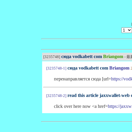
сюда vodkabett com
Briangom
[3235748]
- 
сюда vodkabett com
Briangom
[3235748-1]
перенаправляется сюда [url=
https://vod
read this article jaxxwallet-web 
[3235748-2]
click over here now <a href=
https://jaxx