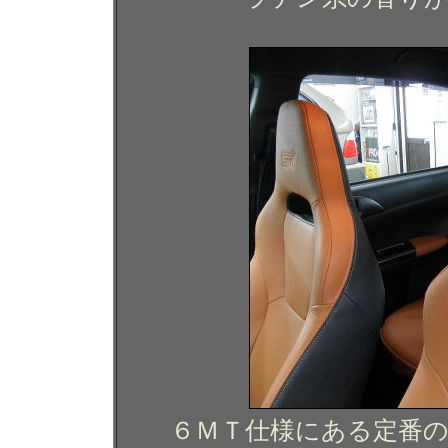
６ＭＴ仕様にある定番