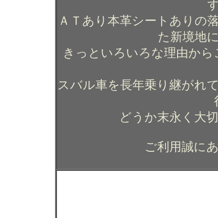
ＡＴあり本革シートありの
た新境地
きっといろいろな理由から
スバル車を長年乗り継がれ
どうか末永く大
ご利用誠に
スバル ＷＲＸ ＳＴＩ 
工例 ガラスコーティング
東京