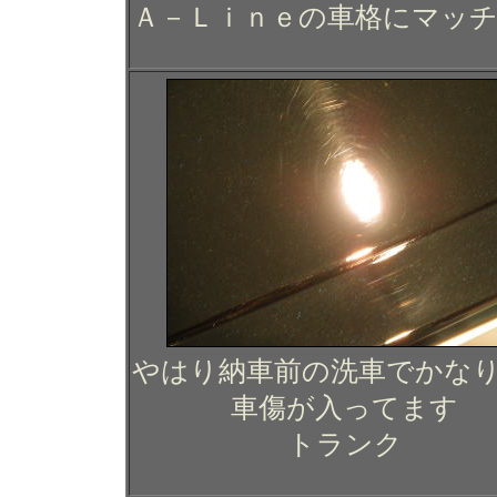
Ａ－Ｌｉｎｅの車格にマッ
やはり納車前の洗車でかな
車傷が入ってます
トランク