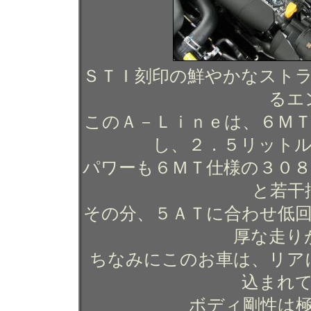
ＳＴＩ刻印の鮮やかなスト
るエ
このＡ－Ｌｉｎｅは、６Ｍ
し、２．５リット
パワーも６ＭＴ仕様の３０８ps
と若干
その分、５ＡＴに合わせ低
厚な走り
ちなみにこのお車は、リア
込まれ
ボディ剛性は