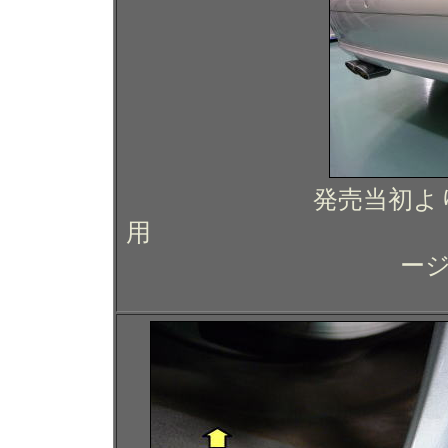
発売当初よ
用
ー