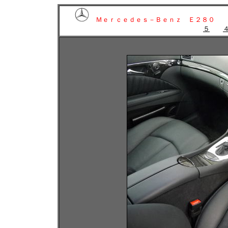
Ｍｅｒｃｅｄｅｓ－Ｂｅｎｚ Ｅ２８０
５