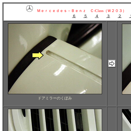
Ｍｅｒｃｅｄｅｓ－Ｂｅｎｚ Ｃ-Class（Ｗ２０３）
６
５
４
３
２
ドアミラーのくぼみ