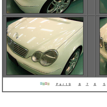
Ｐａｒｔ９
８
７
６
５