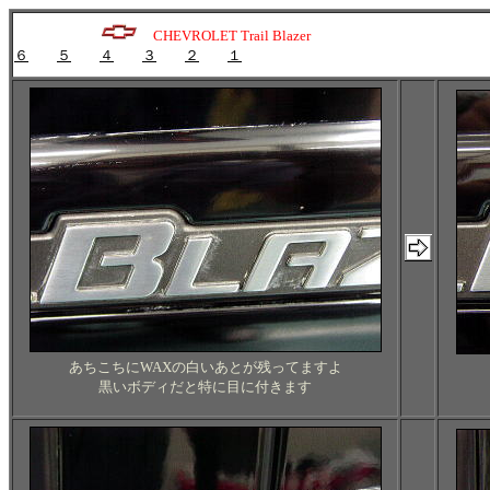
CHEVROLET Trail Blazer
６
５
４
３
２
１
あちこちにWAXの白いあとが残ってますよ
黒いボディだと特に目に付きます