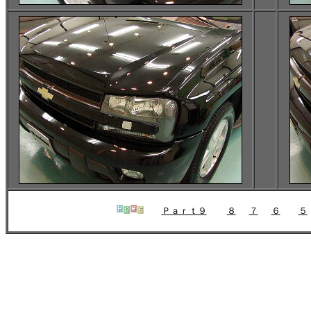
Ｐａｒｔ９
８
７
６
５