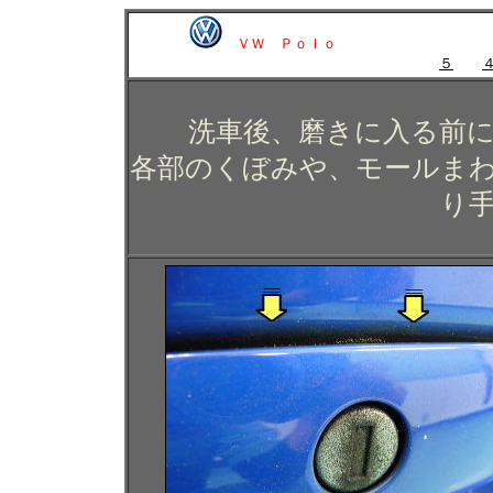
ＶＷ Ｐｏｌｏ
５
洗車後、磨きに入る前
各部のくぼみや、モールま
り