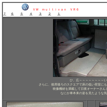
ＶＷ ｍｕｌｔｉｖａｎ ＶＲ６
７
６
５
４
３
２
１
ひ、広～～～～～～～～い
さらに、後席後ろのスクエアで床の低い荷室にも
映像機材を満載して日夜オーナーさん
なにか車本来の姿を見たような気