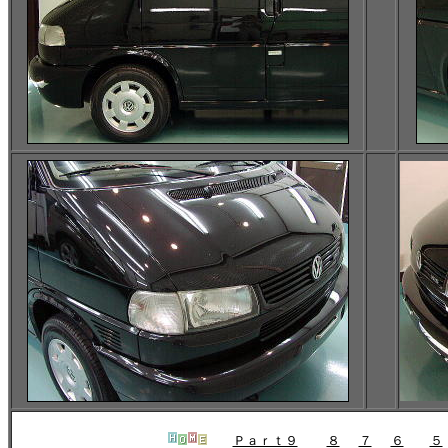
Ｐａｒｔ９
８
７
６
５