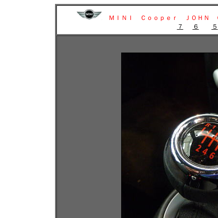
ＭＩＮＩ Ｃｏｏｐｅｒ ＪＯＨＮ 
７
６
５