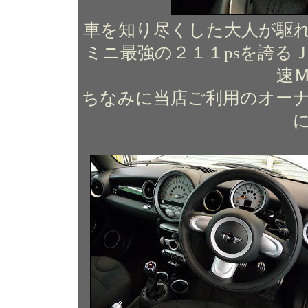
車を知り尽くした大人が駆
ミニ最強の２１１psを誇る
速
ちなみに当店ご利用のオー