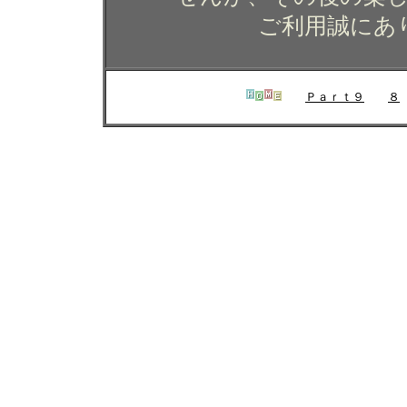
ご利用誠にあ
Ｐａｒｔ９
８