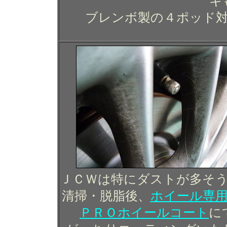
キ
ブレンボ製の４ポッド
ＪＣＷは特にダストが多そ
清掃・脱脂後、
ホイール専
ＰＲＯホイールコート
に