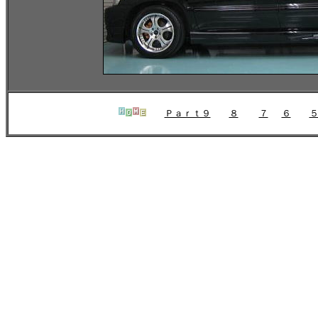
Ｐａｒｔ９
８
７
６