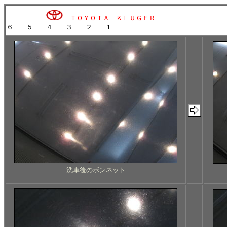
ＴＯＹＯＴＡ ＫＬＵＧＥＲ
６
５
４
３
２
１
洗車後のボンネット