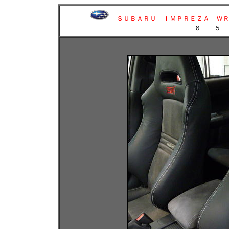
ＳＵＢＡＲＵ
ＩＭＰＲＥＺＡ Ｗ
６
５