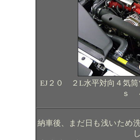
EJ２０ ２L水平対向４気
ｓ 
納車後、まだ日も浅いため