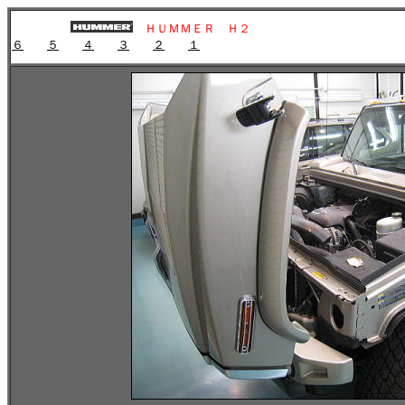
ＨＵＭＭＥＲ Ｈ２
６
５
４
３
２
１