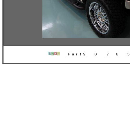
Ｐａｒｔ９
８
７
６