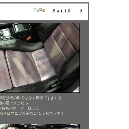
Ｐａｒｔ９
８
部分は光の影ではなく模様ですよ）と
物の証ですよねっ！！
とお持ちのオーナー様曰く、
お車はマニア羨望の１/１５台でっす！