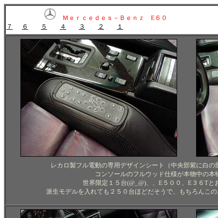
Ｍｅｒｃｅｄｅｓ－Ｂｅｎｚ E６０
７
６
５
４
３
２
１
レカロ製フル電動の専用デザインシート（中央部紫に白の
コンソールのフルウッド仕様が本物中の本
世界限定１５台(@_@)、、E５００、E３６T
派生モデルを入れても２５０台ほどだそうで、もちろんこの