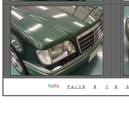
Ｐａｒｔ９
８
７
６