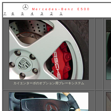
Ｍｅｒｃｅｄｅｓ－Ｂｅｎｚ Ｅ５００
７
６
５
４
３
２
１
カイエンターボのオプション用ブレーキシステム