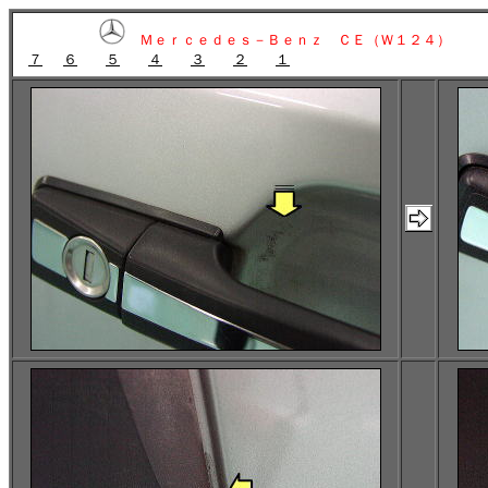
Ｍｅｒｃｅｄｅｓ－Ｂｅｎｚ ＣＥ（Ｗ１２４）
７
６
５
４
３
２
１