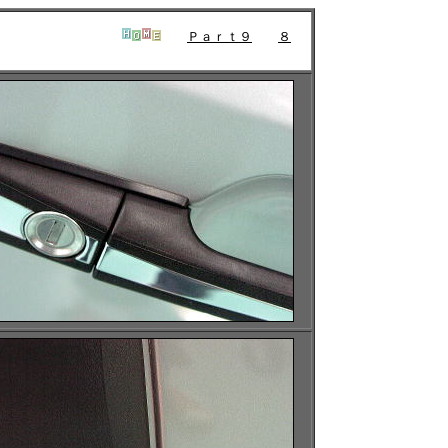
Ｐａｒｔ９
８