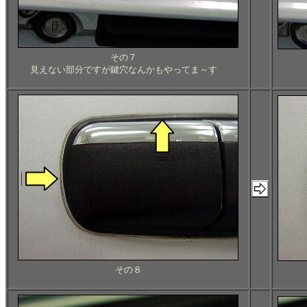
その７
見えない部分ですが鍵穴なんかもやってま～す
その８