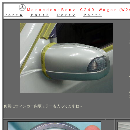
Ｍｅｒｃｅｄｅｓ－Ｂｅｎｚ Ｃ２４０ Ｗａｇｏｎ（Ｗ２
Ｐａｒｔ４
Ｐａｒｔ３
Ｐａｒｔ２
Ｐａｒｔ１
何気にウィンカー内蔵ミラーも入ってますね～