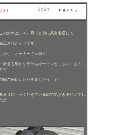
０２）
Ｐａｒｔ５
このお車は、４ヶ月ほど前に某有名店にて
施工されたそうです。
しかし、オーナーさん曰く、、
「磨きも細かな部分も今一ピンとこない」とのこ
とで
今回ご来店いただきました<(_ _)>
あまりにしっくりきているので気ずきませんでし
たが、