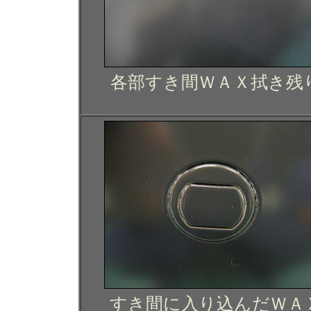
各部すき間ＷＡＸ拭き残
すき間に入り込んだＷＡ