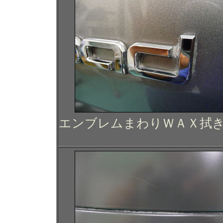
エンブレムまわりＷＡＸ拭