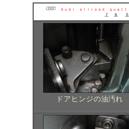
Ａｕｄｉ ａｌｌｒｏａｄ ｑｕａｔｔ
７
６
５
ドアヒンジの油汚れ