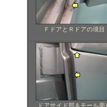
ＦドアとＲドアの境目
ドアサイド部＆モール周