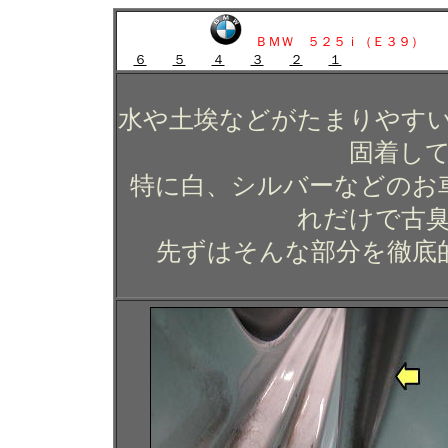
ＢＭＷ ５２５ｉ（Ｅ３９）
６
５
４
３
２
１
水や土埃などがたまりやす
固着し
特に白、シルバーなどのお
れだけで古
先ずはそんな部分を徹底