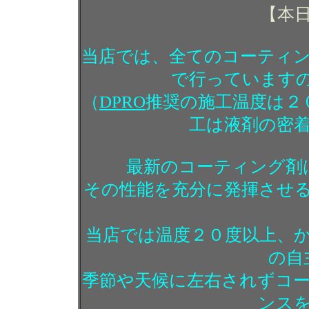
【本
当店では、全てのコーティ
で行っています
（
DPRO
推奨の施工温度は２
工は液剤の密
最新のコーティング剤
その性能を充分に発揮させ
当店では温度２０度以上、
の自
季節や天候に左右されずコ
ンス