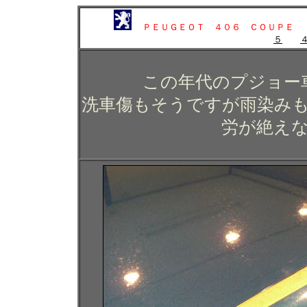
ＰＥＵＧＥＯＴ ４０６ ＣＯＵＰＥ
５
この年代のプジョー
洗車傷もそうですが雨染み
労が絶え