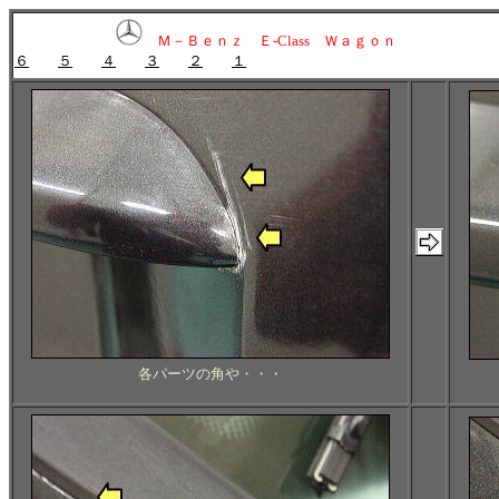
Ｍ－Ｂｅｎｚ Ｅ-Class Ｗａｇｏｎ
６
５
４
３
２
１
各パーツの角や・・・