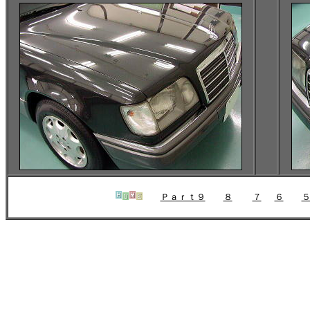
Ｐａｒｔ９
８
７
６