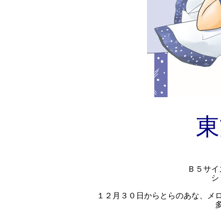
東
Ｂ５サイ
シ
１２月３０日からとらのあな、メ