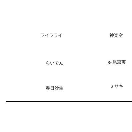
ライラライ
神楽空
妹尾恵実
らいでん
ミサキ
春日沙生