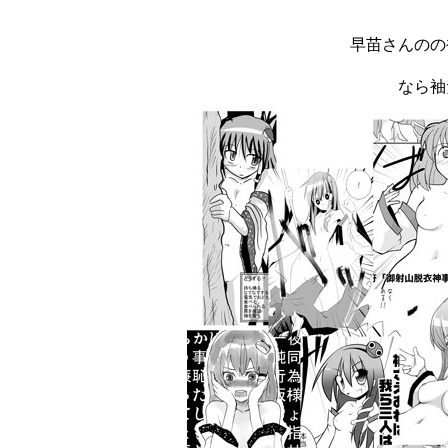
早苗さんのの
なら袖