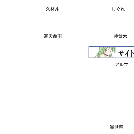
久林丼
しぐれ
神音天
寒天慈雨
アルマ
嵩世菜