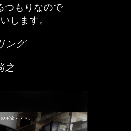
るつもりなので
願いします。
リング
尚之