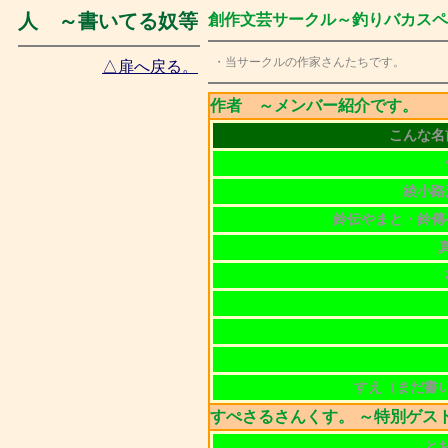
人 ～書いてる奴等
創作文芸サークル～釣りバカス
・当サークルの作家さんたちです。
△扉へ戻る。
作者
～メンバー紹介です。
こんな名
綾小路
鈴伝やまと・鈴傳
すえ（まだ書
すぺさるさんくす。
～特別ゲス
と