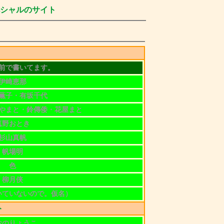
ペシャルのサイト
前で書いてます。
伊崎恵那
薫子・有坂千代
やまと・鈴傳倭・花屋まと
真野おとき
杉山真帆
帆場明
色
柳月侠
いていないので。仮名）
ト
おのりょうこ