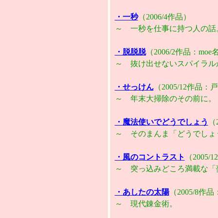
・一秒
（2006/4作品）
～
一秒を仕事に持つ人の話
・脱脱脱
（2006/2作品：mo
～ 抜け出せないスパイラル
・せっけん
（2005/12作品
～ 年末大掃除のその前に。
・魔法使いでどうでしょう
（
～ そのまんま「どうでしょ
・風のコントラスト
（2005
～ 突っ込みどころ満載な「
・あしたの太陽
（2005/8
～ 現代錬金術。