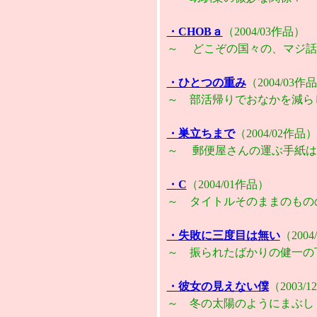
・CHOBａ
（2004/03作品）
～ どこぞの国々の、マジ話
・ひとつの重み
（2004/03作
～ 部活帰りでおなかを減ら
・巣立ちまで
（2004/02作品）
～ 郵便屋さんの運ぶ手紙は
・C
（2004/01作品）
～ タイトルそのままのもの
・失敗に三度目は無い
（200
～
振られたばかりの健一の
・彼女の見えない僕
（2003/
～ 冬の太陽のようにまぶし