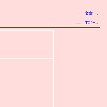
← 文章へ。
←← TOPへ。