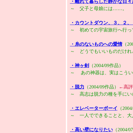
・
離れて暮らした静かな日々
～ 父子と母娘には……。
・
カウントダウン、３、２、
～ 初めての宇宙旅行へ行っ
・糸のないものへの愛情
（2
～ どうでもいいものだけれ
・神ヶ剣
（2004/09作品）
～ あの神器は、実はこうい
・脱力
（2004/09作品）
←高評
～ 高志は脱力の種を手にい
・エレベーターボーイ
（200
～ 一人でできることと、大
・高い壁になりたい
（2004