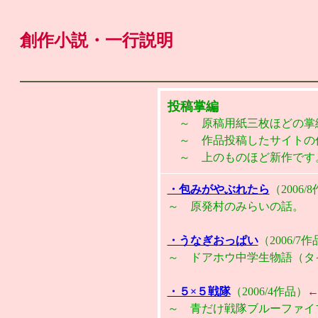
創作小説・一行説明
投稿掌編
～ 原稿用紙三枚ほどの掌
～ 作品投稿したサイトの
～ 上のものほど新作です
・包みがやぶれたら
（2006/
～ 原発村のみらいの話。
・うなぎおっぱい
（2006/
～ ドアホウ中学生物語（タ
・５×５戦隊
（2006/4作品）
～ 青だけ戦隊ブルーファイ