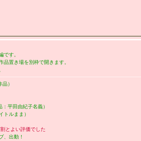
編です。
作品置き場を別枠で開きます。
。
8作品）
7作品：平田由紀子名義）
イトルまま）
←割とよい評価でした
ブ、出動！