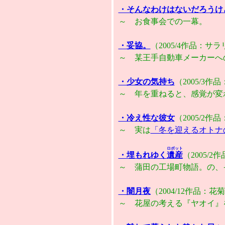
・そんなわけはないだろうけ
～ お食事会での一幕。
・妥協。
（2005/4作品：
～ 某王手自動車メーカーへ
・少女の気持ち
（2005/3
～ 年を重ねると、感覚が変
・冷え性な彼女
（2005/2
～ 実は
「冬を迎えるオトナ
ロボット
・埋もれゆく
遺産
（2005/
～ 蒲田の工場町物語。の、
・闇月夜
（2004/12作品：
～ 花屋の考える『ヤオイ』