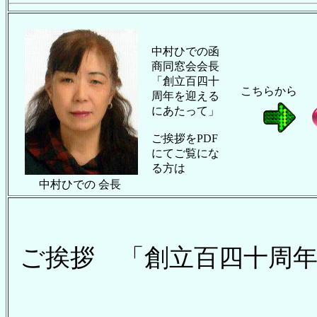
中村ひでの函
商同窓会会長
「創立百四十
こちらから
周年を迎える
にあたって」
ご挨拶をPDF
にてご覧にな
る方は
中村ひでの 会長
ご挨拶 「創立百四十周
2026