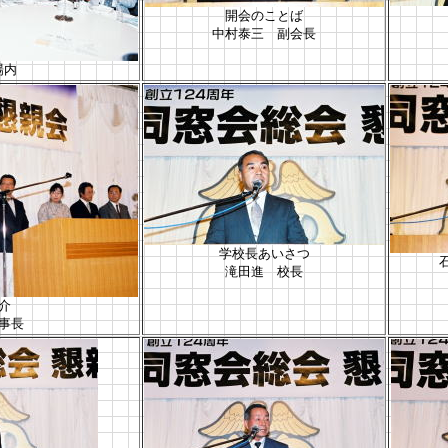
開会のことば
中村泰三 副会長
場内
学校長あいさつ
滝田進 校長
介
事長