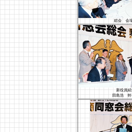
総会 会
新役員紹
田島浩 幹