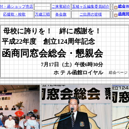
総会
付・函ショップ売店
ご来賓紹介
五稜ヶ丘編集委員紹介
函商
応援歌・校歌
万歳三唱
各会旗
ご出席の皆様
母校に誇りを！ 絆に感謝を！
平成22年度 創立124周年記念
函商同窓会総会・懇親会
7月17日（土）午後6時30分
ホ テ ル函館ロイヤル
総会ページ