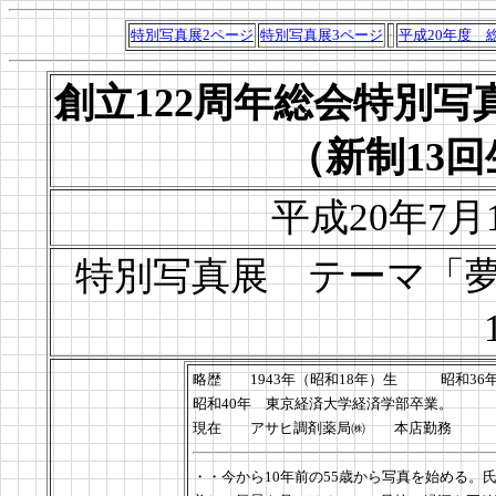
特別写真展2ページ
特別写真展3ページ
平成20年度 
創立122周年総会特
（新制13回
平成20年7
特別写真展 テーマ「夢
略歴 1943年（昭和18年）生 昭和36
昭和40年 東京経済大学経済学部卒業。
現在 アサヒ調剤薬局㈱ 本店勤務
・・今から10年前の55歳から写真を始める。