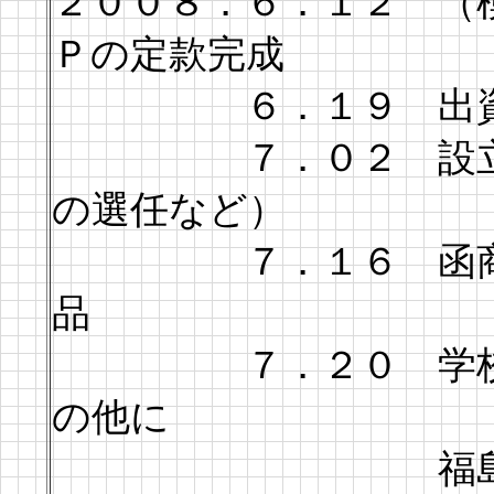
２００８．６．１２ （
Ｐの定款完成
６．１９ 出資者
７．０２ 設立株主
の選任など）
７．１６ 函商ブラ
品
７．２０ 学校祭で
の他に
福島町海産物を販