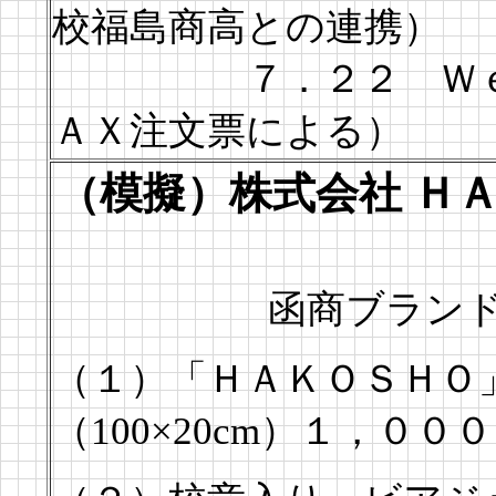
校福島商高との連携）
７．２２ Ｗｅｂか
ＡＸ注文票による）
（模擬）株式会社 Ｈ
函商ブランドに
（１）「ＨＡＫＯＳＨＯ
（100×20cm）１，００